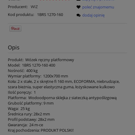
Producent:
WIZ
poleć znajomemu
Kod produktu:
1BRS 1270-160
dodaj opinię
Opis
Produkt: Wózek ręczny platformowy
Model: 1BRS 1270-160 400
Nośność: 400 kg
Wymiar platformy: 1200x700 mm
Koła: 2 x stałe, 2 x skrętne fi 160 mm, ECOFORMA, niebrudzące,
szara bieżnia, super elastyczna guma, łożyskowane kulkowo
Ilość poręczy: 1
Platforma: Wodoodporna sklejka z siateczką antypoślizgową
Grubość platformy: 9 mm
Waga: 25 kg
Średnica rury: 28x2 mm
Profil podstawy: 28x2 mm
Gwarancja: 24 m-ce
Kraj pochodzenia: PRODUKT POLSKI!