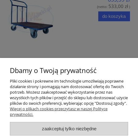
533,00 zł
(netto:
)
do koszyka
Opinie o produkcie (0)
Dbamy o Twoją prywatność
Pliki cookies i pokrewne im technologie umożliwiają poprawne
działanie strony i pomagają nam dostosować ofertę do Twoich
potrzeb. Możesz zaakceptować wykorzystanie przez nas
wszystkich tych plików i przejść do sklepu lub dostosować użycie
Pomoc
plików do swoich preferencji, wybierając opcję "Dostosuj zgody".
Więcej o plikach cookies przeczytasz w naszej Polityce
prywatności.
Moje konto
zaakceptuj tylko niezbędne
Płatności i dostawa