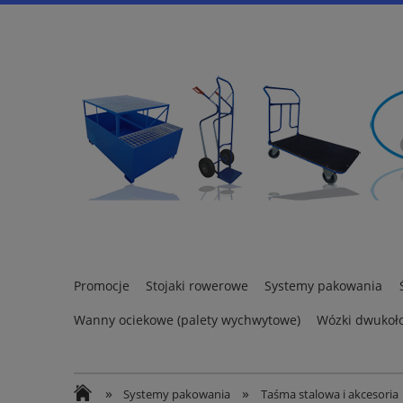
Promocje
Stojaki rowerowe
Systemy pakowania
Wanny ociekowe (palety wychwytowe)
Wózki dwukoł
»
»
Systemy pakowania
Taśma stalowa i akcesoria