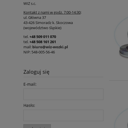
WIZ s.c.
Kontakt z nami w godz. 7:00-14:30
:
ul. Główna 37
43-426 Simoradz k. Skoczowa
(województwo śląskie)
tel.
+48 509 011 070
tel.
+48 508 161 261
mail:
biuro@wiz-wozki.pl
NIP: 548-005-56-46
Zaloguj się
E-mail:
Hasło: