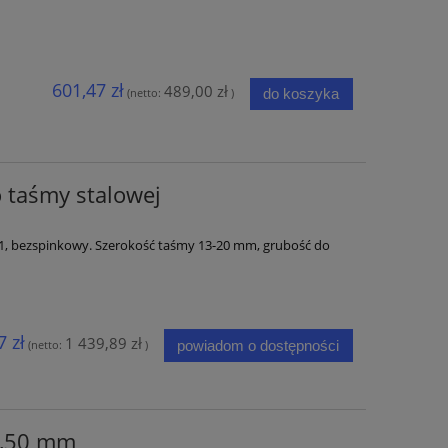
601,47 zł
489,00 zł
do koszyka
(netto:
)
 taśmy stalowej
1, bezspinkowy. Szerokość taśmy 13-20 mm, grubość do
7 zł
1 439,89 zł
powiadom o dostępności
(netto:
)
0,50 mm