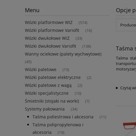
Menu
Opcje p
Wózki platformowe WIZ
(574)
Producen
Wózki platformowe Variofit
(16)
Wózki dwukołowe WiZ
(33)
Wózki dwukołowe Variofit
(138)
Taśma s
Wanny ociekowe (palety wychwytowe)
Taśma sta
(45)
transportu
motoryzacy
Wózki paletowe
(15)
Wózki paletowe elektryczne
(2)
Wózki paletowe z wagą
(2)
Czytaj wi
Wózki specjalistyczne
(10)
Śmietniki (stojaki na worki)
(7)
Systemy pakowania
(34)
Taśma poliestrowa i akcesoria
(11)
Taśma polipropylenowa i
akcesoria
(19)