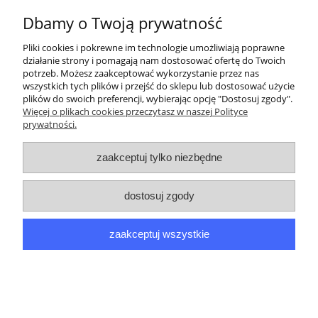
Pomoc
Dbamy o Twoją prywatność
Pliki cookies i pokrewne im technologie umożliwiają poprawne
Moje konto
działanie strony i pomagają nam dostosować ofertę do Twoich
potrzeb. Możesz zaakceptować wykorzystanie przez nas
wszystkich tych plików i przejść do sklepu lub dostosować użycie
Płatności i dostawa
plików do swoich preferencji, wybierając opcję "Dostosuj zgody".
Więcej o plikach cookies przeczytasz w naszej Polityce
prywatności.
Informacje
zaakceptuj tylko niezbędne
O nas
Copyright WIZ 2024 -
biuro@wiz-wozki.pl
dostosuj zgody
pokaż pełną wersję strony
zaakceptuj wszystkie
Sklep internetowy Shoper.pl