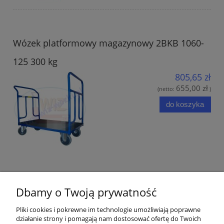
Wózek platformowy magazynowy 2BKB 1060-
125 300 kg
805,65 zł
655,00 zł
(netto:
)
do koszyka
Opinie o produkcie (0)
Dbamy o Twoją prywatność
Pliki cookies i pokrewne im technologie umożliwiają poprawne
działanie strony i pomagają nam dostosować ofertę do Twoich