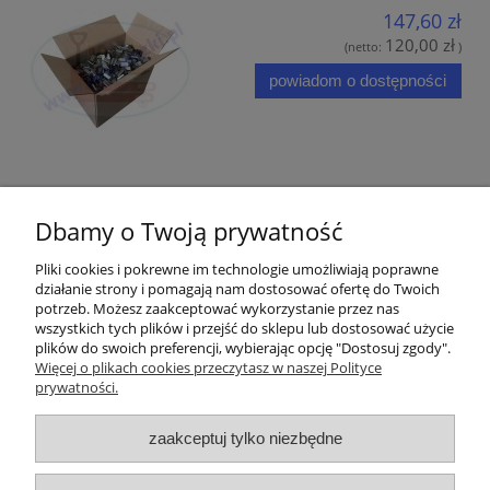
147,60 zł
120,00 zł
(netto:
)
powiadom o dostępności
Opinie o produkcie (0)
Dbamy o Twoją prywatność
Pliki cookies i pokrewne im technologie umożliwiają poprawne
działanie strony i pomagają nam dostosować ofertę do Twoich
potrzeb. Możesz zaakceptować wykorzystanie przez nas
wszystkich tych plików i przejść do sklepu lub dostosować użycie
Pomoc
plików do swoich preferencji, wybierając opcję "Dostosuj zgody".
Więcej o plikach cookies przeczytasz w naszej Polityce
prywatności.
Moje konto
zaakceptuj tylko niezbędne
Płatności i dostawa