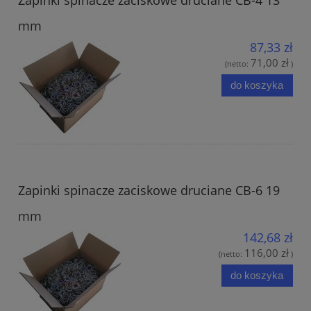
mm
87,33 zł
71,00 zł
(netto:
)
do koszyka
Zapinki spinacze zaciskowe druciane CB-6 19
mm
142,68 zł
116,00 zł
(netto:
)
do koszyka